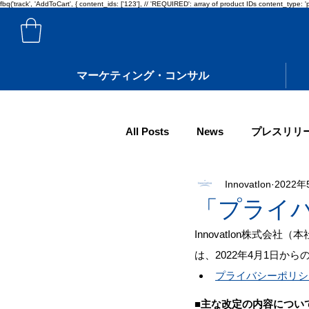
fbq('track', 'AddToCart', { content_ids: ['123'], // 'REQUIRED': array of product IDs content_ty
マーケティング・コンサル
All Posts
News
プレスリリ
InnovatIon
2022年
「プライ
InnovatIon株式会社
は、2022年4月1日
プライバシーポリシ
■主な改定の内容につい