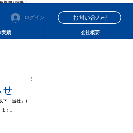
ts being passed. });
お問い合わせ
ログイン
作実績
会社概要
らせ
s、以下「当社」）
します。