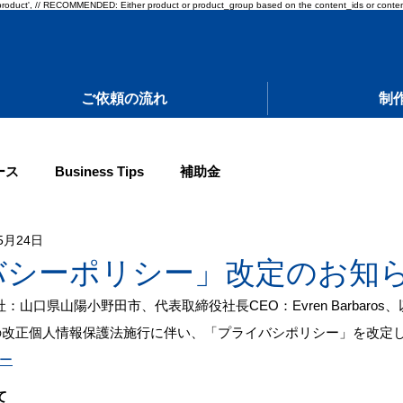
pe: 'product', // RECOMMENDED: Either product or product_group based on the content_ids or conten
ご依頼の流れ
制
ース
Business Tips
補助金
5月24日
バシーポリシー」改定のお知
（本社：山口県山陽小野田市、代表取締役社長CEO：Evren Barbaro
からの改正個人情報保護法施行に伴い、「プライバシポリシー」を改定
ー
て