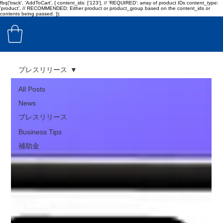
fbq('track', 'AddToCart', { content_ids: ['123'], // 'REQUIRED': array of product IDs content_type:
'product', // RECOMMENDED: Either product or product_group based on the content_ids or
contents being passed. });
プレスリリース
All Posts
News
プレスリリース
Business Tips
補助金