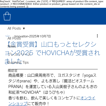
fbq('track', 'AddToCart', { content_ids: ['123'], // 'REQUIRED': array of product IDs content_type:
'product', // RECOMMENDED: Either product or product_group based on the content_ids or
contents being passed. });
All Posts
InnovatIon
2025年10月7日
All Posts
【金賞受賞】山口もっとセレクシ
News
ョン2025 でHOVICHAが受賞され
プレスリリース
ました
Business Tips
補助金
商品概要：山口県周南市で、ヨガスタジオ「yogaス
タジオprana」や、よもぎ蒸し「腸活ビオスチーム
PRANA」を運営している入山美樹子さんのよもぎの
和紅茶“HOVICHA”（ほうびちゃ）
香りを飲む、飲んで美しくをコンセプトに
オンライ
ンショップ
にて販売中！