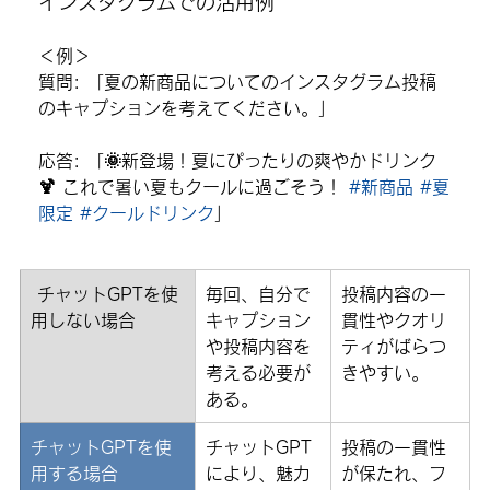
インスタグラムでの活用例
＜例
＞
質問
: 「夏の新商品についてのインスタグラム投稿
のキャプションを考えてください。」
応答
: 「🌞新登場！夏にぴったりの爽やかドリンク
🍹 これで暑い夏もクールに過ごそう！ 
#新商品
#夏
限定
#クールドリンク
」
 チャットGPTを使
毎回、自分で
投稿内容の一
用しない場合
キャプション
貫性やクオリ
や投稿内容を
ティがばらつ
考える必要が
きやすい。
ある。
チャットGPTを使
チャットGPT
投稿の一貫性
用する場合
により、魅力
が保たれ、フ