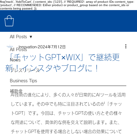
fbq('track', 'AddToCart', { content_ids: ['123'], // 'REQUIRED': array of product IDs content_type:
'product', // RECOMMENDED: Either product or product_group based on the content_ids or
contents being passed. });
All Posts
InnovatIon
2024年7月12日
All Posts
「チャットGPT×WIX」で継続更
News
新！インスタやブログに！
プレスリリース
Business Tips
補助金
AI技術の進化により、多くの人々が日常的にAIツールを活用
しています。その中でも特に注目されているのが「チャッ
トGPT」です。今回は、チャットGPTの使い方とその様々
な用途について、具体的な例を交えて説明します。また、
チャットGPTを使用する場合としない場合の効果について