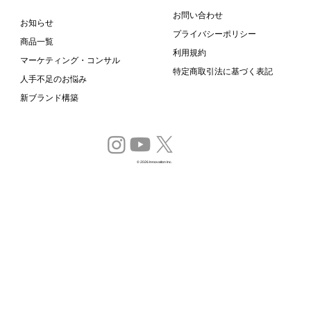
やることは2つだけ！Instagramで人気投稿を増や
お問い合わせ
お知らせ
プライバシーポリシー
すための効果的な戦略
商品一覧
利用規約
マーケティング・コンサル
特定商取引法に基づく表記
人手不足のお悩み
新ブランド構築
© 2026 InnovatIon Inc.