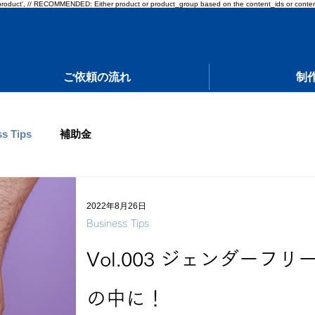
pe: 'product', // RECOMMENDED: Either product or product_group based on the content_ids or conten
ご依頼の流れ
制
s Tips
補助金
2022年8月26日
Business Tips
Vol.003 ジェンダー
の中に！