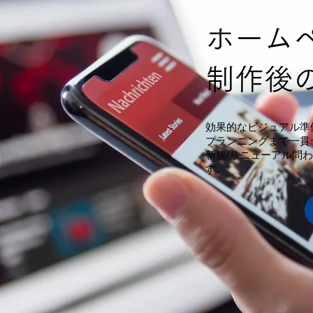
ホーム
制作後
効果的なビジュアル準
プランニングまで一貫
新規/リニューアル問
す。