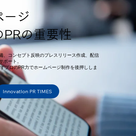
ページ
のPRの重要性
備、コンセプト反映のプレスリリース作成、配信
サポート。
わずプロのPR力でホームページ制作を後押ししま
InnovatIon PR TIMES