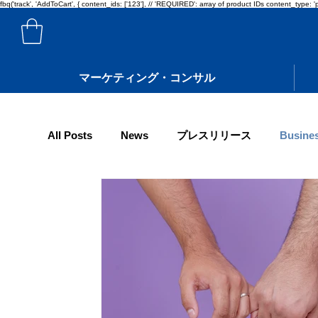
fbq('track', 'AddToCart', { content_ids: ['123'], // 'REQUIRED': array of product IDs content_ty
マーケティング・コンサル
All Posts
News
プレスリリース
Busines