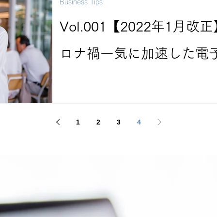
Business Tips
Vol.001【2022年1
ロナ禍一気に加速した電
うなる？
1
2
3
4