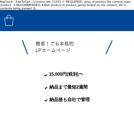
fbq('track', 'AddToCart', { content_ids: ['123'], // 'REQUIRED': array of product IDs content_type:
'product', // RECOMMENDED: Either product or product_group based on the content_ids or
contents being passed. });
簡単！でも本格的
LPホームページ
15,000円(税別)〜
納品まで最短2週間
納品後も自社で管理