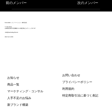
次のメンバー
前のメンバー
InnovatIon（イノベーション）株式会社
〒730-0016
広島県広島市中区幟町13-15新広島ビルディング1F-2F
info@marketing-fit.com
082-512-2294
お問い合わせ
お知らせ
プライバシーポリシー
商品一覧
利用規約
マーケティング・コンサル
特定商取引法に基づく表記
人手不足のお悩み
新ブランド構築