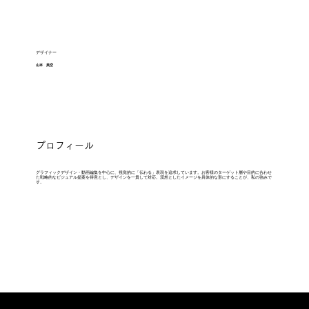
デザイナー
山本 美空
プロフィール
グラフィックデザイン・動画編集を中心に、視覚的に「伝わる」表現を追求しています。お客様のターゲット層や目的に合わせ
た戦略的なビジュアル提案を得意とし、デザインを一貫して対応。漠然としたイメージを具体的な形にすることが、私の強みで
す。