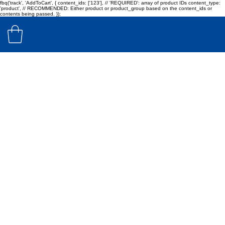
fbq('track', 'AddToCart', { content_ids: ['123'], // 'REQUIRED': array of product IDs content_type:
'product', // RECOMMENDED: Either product or product_group based on the content_ids or
contents being passed. });