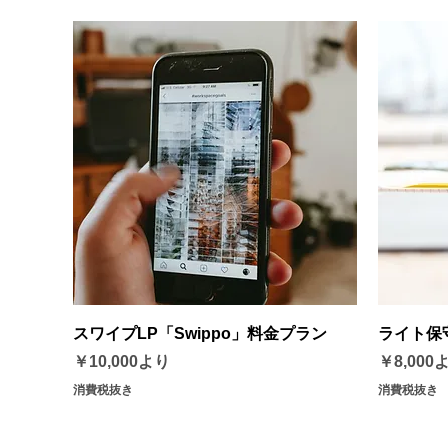
クイックビュー
スワイプLP「Swippo」料金プラン
ライト保
セール価格
セール価
￥10,000
より
￥8,000
消費税抜き
消費税抜き