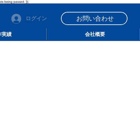
ts being passed. });
お問い合わせ
ログイン
作実績
会社概要