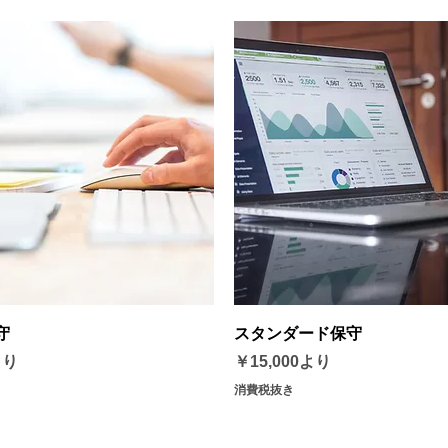
クイックビュー
クイックビュー
守
スタンダード保守
格
セール価格
より
￥15,000
より
消費税抜き