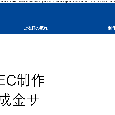
pe: 'product', // RECOMMENDED: Either product or product_group based on the content_ids or conten
ご依頼の流れ
制
EC制作
成金サ