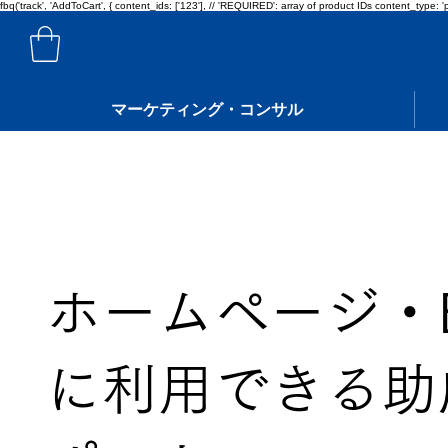
fbq('track', 'AddToCart', { content_ids: ['123'], // 'REQUIRED': array of product IDs content_ty
マーケティング・コンサル
ホームページ・
に利用できる助