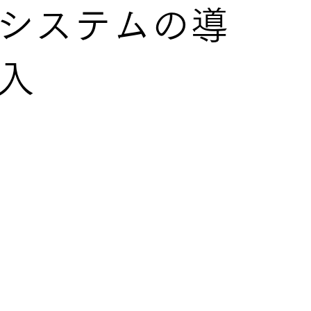
システムの導
入