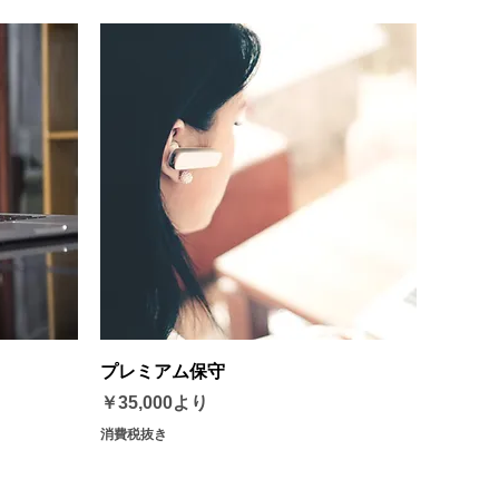
クイックビュー
プレミアム保守
セール価格
￥35,000
より
消費税抜き