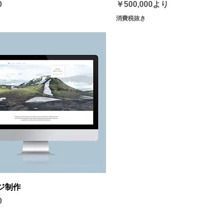
セール価格
0
￥500,000
より
消費税抜き
クイックビュー
ジ制作
0